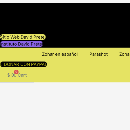
Ir
al
contenido
Sitio Web David Pretel
Instituto David Pretel
Zohar en español
Parashot
Zohar
DONAR CON PAYPAL
0
$
0
Cart