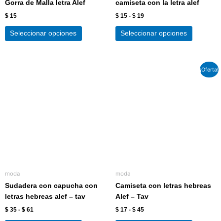
Gorra de Malla letra Alef
camiseta con la letra alef
la
la
página
página
$
15
$
15
-
$
19
de
de
Seleccionar opciones
Seleccionar opciones
producto
producto
Rango
Rango
Este
Este
¡Oferta!
de
de
producto
producto
precios:
precios:
tiene
tiene
desde
desde
$ 35
$ 17
múltiples
múltiples
hasta
hasta
variantes.
variantes
$ 61
$ 45
Las
Las
opciones
opciones
se
se
pueden
pueden
elegir
elegir
moda
moda
en
en
Sudadera con capucha con
Camiseta con letras hebreas
la
la
letras hebreas alef – tav
Alef – Tav
página
página
$
35
-
$
61
$
17
-
$
45
de
de