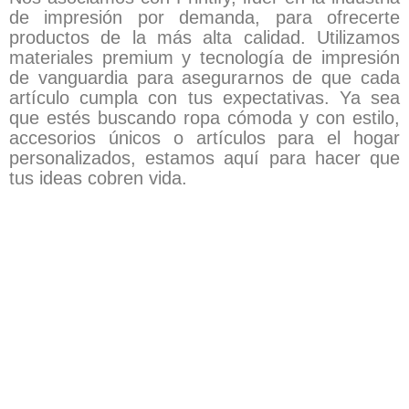
de impresión por demanda, para ofrecerte
productos de la más alta calidad. Utilizamos
materiales premium y tecnología de impresión
de vanguardia para asegurarnos de que cada
artículo cumpla con tus expectativas. Ya sea
que estés buscando ropa cómoda y con estilo,
accesorios únicos o artículos para el hogar
personalizados, estamos aquí para hacer que
tus ideas cobren vida.
Rango
Este
Este
de
producto
producto
precios:
tiene
tiene
desde
$ 19
múltiples
múltiples
hasta
variantes.
variantes
$ 45
Las
Las
opciones
opciones
se
se
pueden
pueden