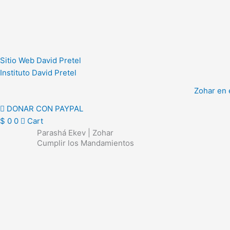
Ir
al
contenido
Sitio Web David Pretel
Instituto David Pretel
Zohar en 
DONAR CON PAYPAL
$
0
0
Cart
Parashá Ekev | Zohar
Cumplir los Mandamientos