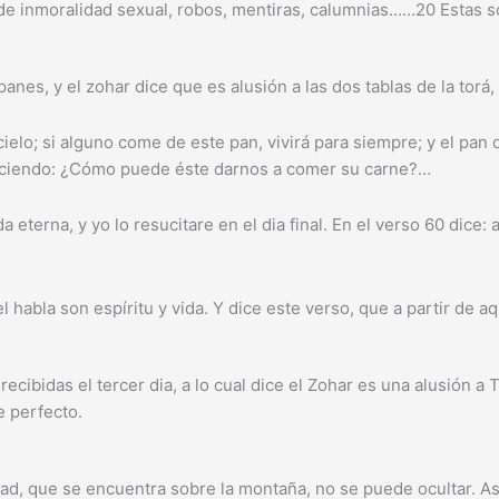
po de inmoralidad sexual, robos, mentiras, calumnias……20 Estas
es, y el zohar dice que es alusión a las dos tablas de la torá,
ielo; si alguno come de este pan, vivirá para siempre; y el pan
 diciendo: ¿Cómo puede éste darnos a comer su carne?…
terna, y yo lo resucitare en el dia final. En el verso 60 dice: 
l habla son espíritu y vida. Y dice este verso, que a partir de 
recibidas el tercer dia, a lo cual dice el Zohar es una alusión a 
e perfecto.
ad, que se encuentra sobre la montaña, no se puede ocultar. As