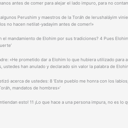
manos antes de comer para alejar el lado impuro, para no conta
algunos Perushim y maestros de la Toráh de Ierushaláyim vinie
llos no hacen netilat-yadayim antes de comer!»
el mandamiento de Elohim por sus tradiciones? 4 Pues Elohim dij
uerte’
adre: «He prometido dar a Elohim lo que hubiera utilizado para 
s, ustedes han anulado y declarado sin valor la palabra de Elohi
etizó acerca de ustedes: 8 ‘Este pueblo me honra con los labios
Toráh, mandatos de hombres»’
entiendan esto! 11 ¡Lo que hace a una persona impura, no es lo q