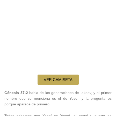
VER CAMISETA
Génesis 37:2
habla de las generaciones de Iakoov, y el primer
nombre que se menciona es el de Yosef, y la pregunta es
porque aparece de primero.
Todos sabemos que Yosef es Yesod, el portal y puerta de