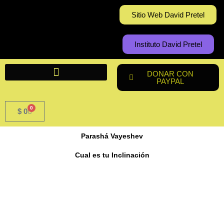
Ir
Sitio Web David Pretel
al
contenido
Instituto David Pretel
DONAR CON
PAYPAL
0
Cart
$
0
Parashá Vayeshev
Cual es tu Inclinación