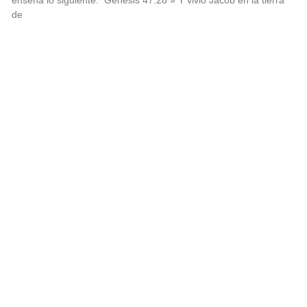
enseña lo siguiente: Génesis 47:28 » Y vivió Jacob en la tierra
de