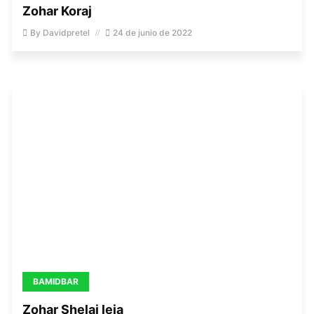
Zohar Koraj
By
Davidpretel
24 de junio de 2022
BAMIDBAR
Zohar Shelaj leja