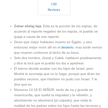
Zohar Original en
(19)
Arameo en
Reviews
formato Microfilm
Zohar shelaj leja
: Esta es la porción de los espías, de
acuerdo al reporte negativo de los espías, el pueblo se
queja a causa de ese reporte.
Dicen que mejor hubiesen muerto en Egipto, y sino
entonces mejor morir allí en el
desierto
, mas tarde vemos
que mueren conforme al dicho de su boca.
Solo dos hombre, Josué y Caleb, hablaron positivamente,
y dice la torá que el pueblo los iba a apedrear.
El eterno decide acabar con los hijos de Israel, pero
Moshé le aconseja que no lo haga, porque que dirán los
pueblos vecinos, que Hashem no pudo con Israel. Y le
dice que es
Números 14:18 El SEÑOR, tardo de ira y grande en
misericordia, que suelta la iniquidad y la rebelión, y
absolviendo no absolverá [al culpado]; que visita la
maldad de los padres sobre los hijos hasta las terceras y