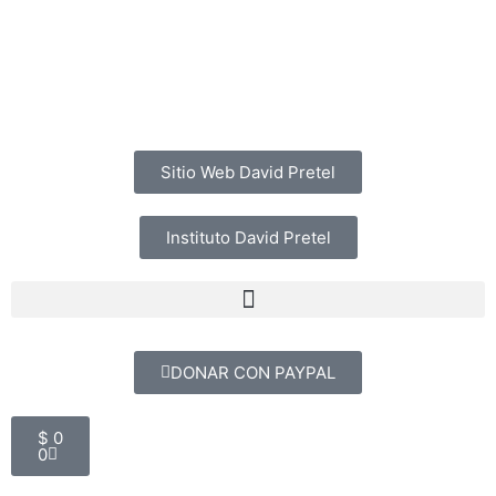
Ir
al
contenido
Sitio Web David Pretel
Instituto David Pretel
DONAR CON PAYPAL
Cart
$
0
0