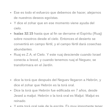
Ese es todo el esfuerzo que debemos de hacer, alejarnos
de nuestros deseos egoístas.
Y dice el zohar que en ese momento viene ayuda del
cielo.
Isaías 32:15
hasta que al fin se derrame el Espíritu (Ruaj)
sobre nosotros desde el cielo. Entonces el desierto se
convertirá en campo fértil, y el campo fértil dará cosechas
abundantes.
Ruaj es Z.A, el Cielo. Y este ruaj desciende cuando Israel
conecta a Iesod, y cuando tenemos ruaj el Neguev, se
transformara en el Jardín.
dice la torá que después del Neguev llegaron a Hebrón, y
dice el zohar que Hebrón es la torá oral.
Dice la torá que Hebrón fue edificada en 7 años, desde
Jesed a maljut. Hebrón o la torá oral es Maljut. Maljut es
reinado.
Y esta torá oral sale de la escrita. Es muy importante tener