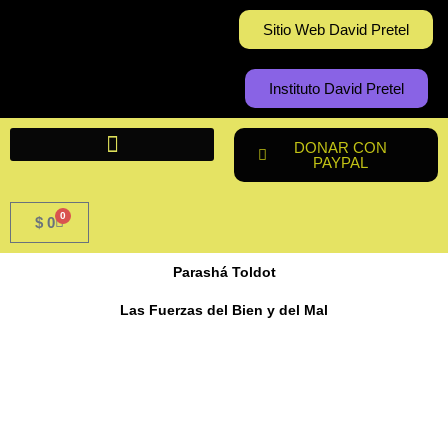
Ir
Sitio Web David Pretel
al
contenido
Instituto David Pretel
DONAR CON
PAYPAL
0
Cart
$
0
Parashá Toldot
Las Fuerzas del Bien y del Mal