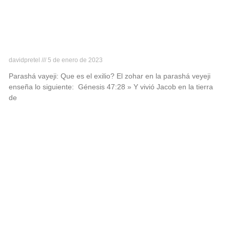
Parashá vayeji
davidpretel
5 de enero de 2023
Parashá vayeji: Que es el exilio? El zohar en la parashá veyeji
enseña lo siguiente: Génesis 47:28 » Y vivió Jacob en la tierra
de