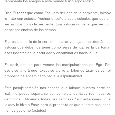
representa los apegos a este mundo físico egocéntrico.
Dice
El zohar
que como Esav era del lado de la serpiente, Iakoov
lo trato con astucia. Yeshúa enseño a sus discípulos que debían
ser astutos como la serpiente. Esa astucia no tiene que ver con
pasar por encima de los demás.
Esa es la astucia de la serpiente, sacar ventaja de los demás. La
astucia que debemos tener como seres de luz, es la de tomar
esos instintos de la oscuridad y encaminarlos hacia la luz.
Es decir, astutos para vencer las manipulaciones del Ego. Por
eso dice la torá que Iakoov se aferró al Talón de Esav, es con el
propósito de encaminarlo hacia la espiritualidad.
Este pasaje también nos enseña que Iakoov (nuestra parte de
luz), no puede separarse por completo de Esav (de nuestros
demonios). Miramos todas las famosas “suplantaciones” que
Iakoov le hizo a Esav, pero el propósito es que nuestra oscuridad
no nos gobierne (astutos)